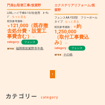
門扉お取替工事/筑紫野
エクステリアリフォーム/筑
紫野
LIXIL ハイ千峰6-10/柱使用 ｵｰﾀﾑ
ﾌﾞ
…もっと見る
フェンスAA YS3型 フリーポール
税別参考価格：
タイプ
…もっと見る
121,000（既存撤
約
￥
￥
税別参考価格：
去処分費・設置工
1,250,000
事費含む）
（取付工事費込
～
み）
category :
フェンス
～
category :
フェンス
area :
福岡県筑紫野市牛島
area :
その他
1