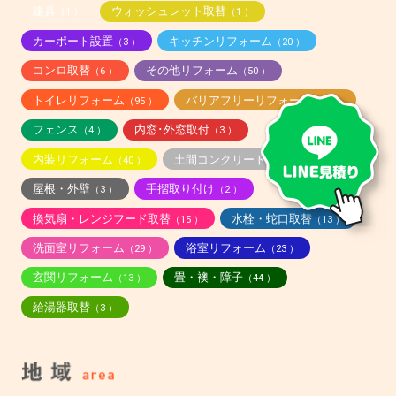
建具
ウォッシュレット取替
（1 ）
（1 ）
カーポート設置
キッチンリフォーム
（3 ）
（20 ）
コンロ取替
その他リフォーム
（6 ）
（50 ）
トイレリフォーム
バリアフリーリフォーム
（95 ）
（12 ）
フェンス
内窓･外窓取付
（4 ）
（3 ）
内装リフォーム
土間コンクリート打ち
（40 ）
（1 ）
屋根・外壁
手摺取り付け
（3 ）
（2 ）
換気扇・レンジフード取替
水栓・蛇口取替
（15 ）
（13 ）
洗面室リフォーム
浴室リフォーム
（29 ）
（23 ）
玄関リフォーム
畳・襖・障子
（13 ）
（44 ）
給湯器取替
（3 ）