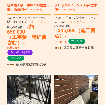
駐車場工事（車庫門扉設置工
ブロック&フェンス工事/太宰
事）/筑紫野/リフォーム
府/リフォーム
LIXILカーゲートセレビューMK
ブロック工事（3段積み） フェン
型 傾斜タイプ
…もっと見る
ス LIXIL
…もっと見る
約
税別参考価格：
￥
税別参考価格：
345,000（施工費
650,000
￥
込）
（工事費・諸経費
～
category :
フェンス
含む）
～
category :
area :
福岡県太宰府市梅香苑
カーポート設置
フェンス
area :
福岡県筑紫野市阿志岐