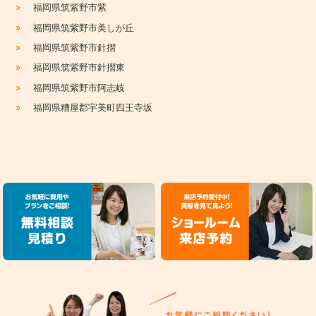
»
福岡県筑紫野市紫
»
福岡県筑紫野市美しが丘
»
福岡県筑紫野市針摺
»
福岡県筑紫野市針摺東
»
福岡県筑紫野市阿志岐
»
福岡県糟屋郡宇美町四王寺坂