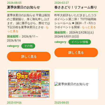
2026-08-05
2026-02-27
夏季休業日のお知らせ
春さきどり！リフォーム祭り
夏季休業日のお知らせ 平素は格別
昨年大好評をいただきましたコラ
のご愛顧賜り、厚く御礼申し上げ
ボイベント第二弾！ TOTO福岡南
ます。 誠に勝手ながら、弊社では
ショールーム ✖ (株)H・T・Fのコ
下記日程を夏季休業日とさせ
…も
ラボイベントを開催
…もっと見る
っと見る
開催期間：
2026年2月28日(土)
開催期間：
2026/8/11～
2026年3月01日(日)
2026/8/16
category :
イベント情報
category :
その他
詳しく見る
詳しく見る
2025-09-06
2025-08-05