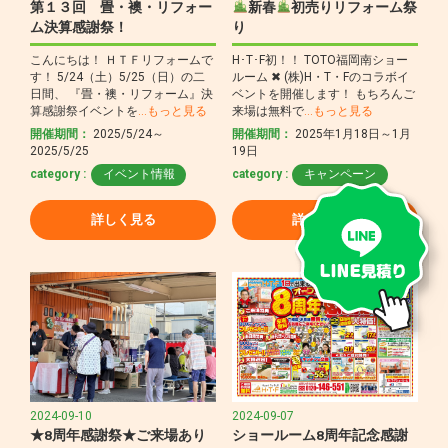
第１３回 畳・襖・リフォー
新春
初売りリフォーム祭
ム決算感謝祭！
り
こんにちは！ ＨＴＦリフォームで
H･T･F初！！ TOTO福岡南ショー
す！ 5/24（土）5/25（日）の二
ルーム ✖ (株)H・T・Fのコラボイ
日間、 『畳・襖・リフォーム』決
ベントを開催します！ もちろんご
算感謝祭イベントを
…もっと見る
来場は無料で
…もっと見る
開催期間：
2025/5/24～
開催期間：
2025年1月18日～1月
2025/5/25
19日
category :
イベント情報
category :
キャンペーン
詳しく見る
詳しく見る
2024-09-10
2024-09-07
★8周年感謝祭★ご来場あり
ショールーム8周年記念感謝