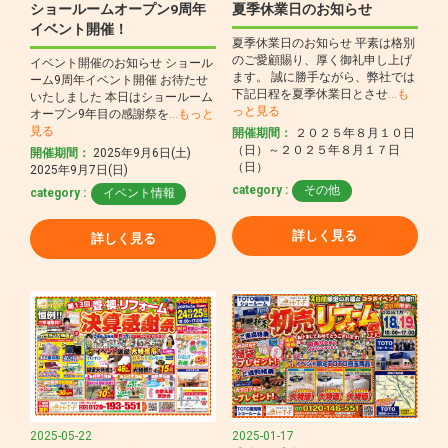
ショールームオープン9周年
夏季休業日のお知らせ
イベント開催！
夏季休業日のお知らせ 平素は格別
のご愛顧賜り、厚く御礼申し上げ
イベント開催のお知らせ ショール
ます。 誠に勝手ながら、弊社では
ーム9周年イベント開催 お待たせ
下記日程を夏季休業日とさせ
…も
いたしました 本日はショールーム
っと見る
オープン9年目の感謝祭を
…もっと
見る
開催期間：
２０２５年８月１０日
（日）～２０２５年８月１７日
開催期間：
2025年9月6日(土)
（日）
2025年9月7日(日)
category :
その他
category :
イベント情報
詳しく見る
詳しく見る
2025-05-22
2025-01-17