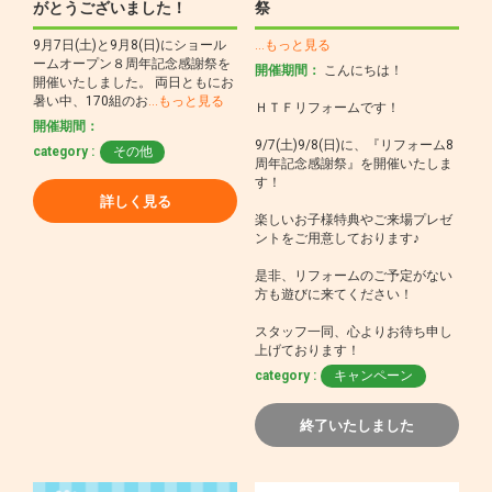
がとうございました！
祭
9月7日(土)と9月8(日)にショール
…もっと見る
ームオープン８周年記念感謝祭を
開催期間：
こんにちは！
開催いたしました。 両日ともにお
暑い中、170組のお
…もっと見る
ＨＴＦリフォームです！
開催期間：
9/7(土)9/8(日)に、『リフォーム8
category :
その他
周年記念感謝祭』を開催いたしま
す！
詳しく見る
楽しいお子様特典やご来場プレゼ
ントをご用意しております♪
是非、リフォームのご予定がない
方も遊びに来てください！
スタッフ一同、心よりお待ち申し
上げております！
category :
キャンペーン
終了いたしました