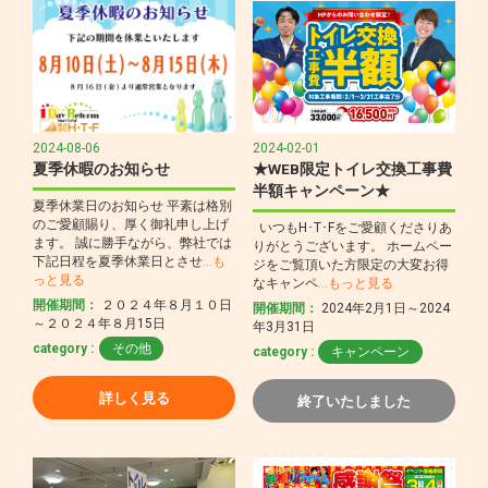
2024-08-06
2024-02-01
夏季休暇のお知らせ
★WEB限定トイレ交換工事費
半額キャンペーン★
夏季休業日のお知らせ 平素は格別
のご愛顧賜り、厚く御礼申し上げ
いつもH･T･Fをご愛顧くださりあ
ます。 誠に勝手ながら、弊社では
りがとうございます。 ホームペー
下記日程を夏季休業日とさせ
…も
ジをご覧頂いた方限定の大変お得
っと見る
なキャンペ
…もっと見る
開催期間：
２０２４年８月１０日
開催期間：
2024年2月1日～2024
～２０２４年８月15日
年3月31日
category :
その他
category :
キャンペーン
詳しく見る
終了いたしました