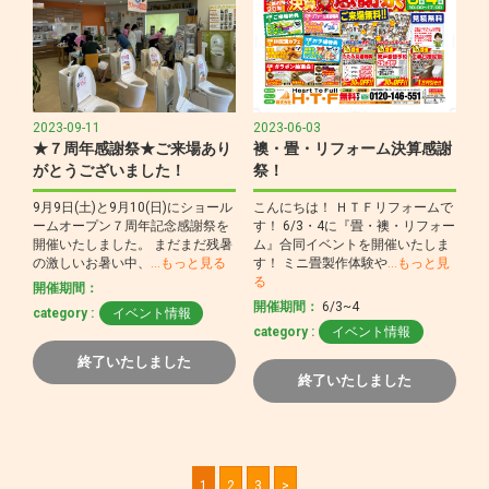
2023-09-11
2023-06-03
★７周年感謝祭★ご来場あり
襖・畳・リフォーム決算感謝
がとうございました！
祭！
9月9日(土)と9月10(日)にショール
こんにちは！ ＨＴＦリフォームで
ームオープン７周年記念感謝祭を
す！ 6/3・4に『畳・襖・リフォー
開催いたしました。 まだまだ残暑
ム』合同イベントを開催いたしま
の激しいお暑い中、
…もっと見る
す！ ミニ畳製作体験や
…もっと見
る
開催期間：
開催期間：
6/3~4
category :
イベント情報
category :
イベント情報
終了いたしました
終了いたしました
1
2
3
>