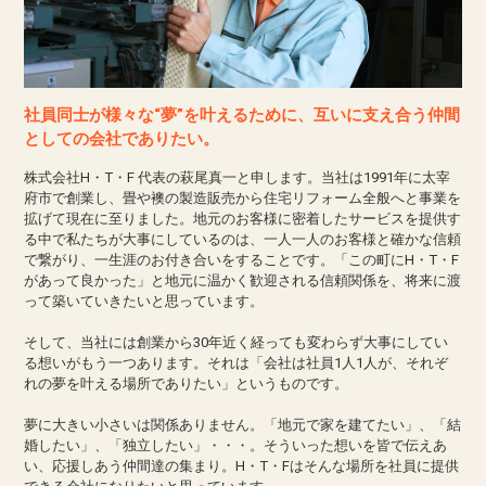
社員同士が様々な“夢”を叶えるために、互いに支え合う仲間
としての会社でありたい。
株式会社H・T・F 代表の萩尾真一と申します。当社は1991年に太宰
府市で創業し、畳や襖の製造販売から住宅リフォーム全般へと事業を
拡げて現在に至りました。地元のお客様に密着したサービスを提供す
る中で私たちが大事にしているのは、一人一人のお客様と確かな信頼
で繋がり、一生涯のお付き合いをすることです。「この町にH・T・F
があって良かった」と地元に温かく歓迎される信頼関係を、将来に渡
って築いていきたいと思っています。
そして、当社には創業から30年近く経っても変わらず大事にしてい
る想いがもう一つあります。それは「会社は社員1人1人が、それぞ
れの夢を叶える場所でありたい」というものです。
夢に大きい小さいは関係ありません。「地元で家を建てたい」、「結
婚したい」、「独立したい」・・・。そういった想いを皆で伝えあ
い、応援しあう仲間達の集まり。H・T・Fはそんな場所を社員に提供