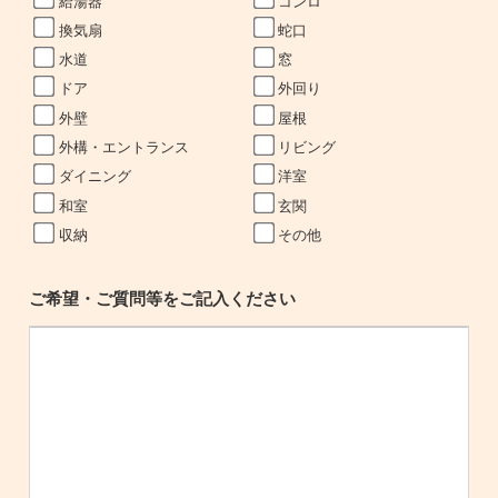
給湯器
コンロ
換気扇
蛇口
水道
窓
ドア
外回り
外壁
屋根
外構・エントランス
リビング
ダイニング
洋室
和室
玄関
収納
その他
ご希望・ご質問等をご記入ください