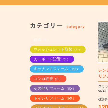
建具
（1 ）
ウォッシュレット取替
（1 ）
カーポート設置
（3 ）
キッチンリフォーム
（20 ）
レン
リフ
コンロ取替
（6 ）
タカ
その他リフォーム
（50 ）
VRAT
トイレリフォーム
（95 ）
税別参
12