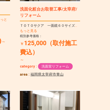
洗面化粧台お取替工事/太宰府/
リフォーム
もっと
ＴＯＴＯサクア 一面鏡６０サイズ
…
もっと見る
税別参考価格：
)
～
125,000（取付施工
￥
費込）
～
category :
洗面室リフォーム
area :
福岡県太宰府市青山