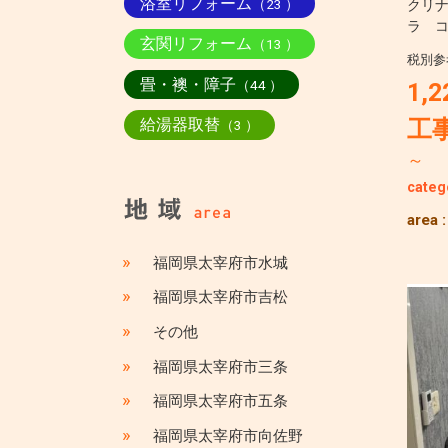
浴室リフォーム
（23 ）
クリ
ラ 
玄関リフォーム
（13 ）
税別参
畳・襖・障子
（44 ）
1,2
工
給湯器取替
（3 ）
～
categ
area 
»
福岡県太宰府市水城
»
福岡県太宰府市吉松
»
その他
»
福岡県太宰府市三条
»
福岡県太宰府市五条
»
福岡県太宰府市向佐野