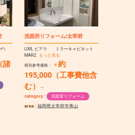
府
洗面所リフォーム/太宰府
m²）
…
LIXIL ピアラ ミラーキャビネット
MAR2
…もっと見る
0（諸
約
￥
税別参考価格：
195,000（工事費他含
む）
～
category :
洗面室リフォーム
area :
福岡県太宰府市青山