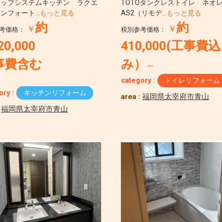
ナップシステムキッチン ラクエ
TOTOタンクレストイレ ネオ
コンフォート
…もっと見る
AS2（リモデ
…もっと見る
約
約
￥
￥
考価格：
税別参考価格：
20,000
410,000(工事費込
事費含む
み）
～
category :
トイレリフォーム
ory :
キッチンリフォーム
area :
福岡県太宰府市青山
:
福岡県太宰府市青山