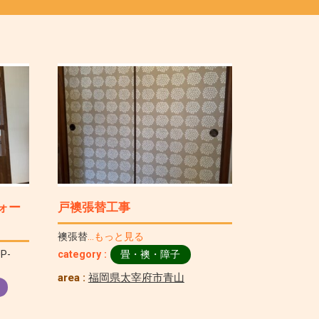
ォー
戸襖張替工事
襖張替
…もっと見る
P-
category :
畳・襖・障子
area :
福岡県太宰府市青山