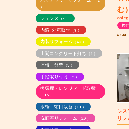
バリアフリーリフォーム
（12
）
む
フェンス
categ
（4 ）
換
内窓･外窓取付
（3 ）
area 
内装リフォーム
（40 ）
土間コンクリート打ち
（1 ）
屋根・外壁
（3 ）
手摺取り付け
（2 ）
換気扇・レンジフード取替
（15 ）
水栓・蛇口取替
（13 ）
シス
リフ
洗面室リフォーム
（29 ）