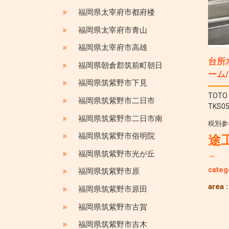
»
福岡県太宰府市都府楼
»
福岡県太宰府市青山
»
福岡県太宰府市高雄
台所
»
福岡県朝倉郡筑前町朝日
ーム
»
福岡県筑紫野市下見
TO
»
福岡県筑紫野市二日市
TKS0
»
福岡県筑紫野市二日市南
税別参
»
福岡県筑紫野市俗明院
途工
»
福岡県筑紫野市光が丘
～
»
categ
福岡県筑紫野市原
area 
»
福岡県筑紫野市原田
»
福岡県筑紫野市古賀
»
福岡県筑紫野市吉木