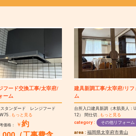
ジフード交換工事/太宰府/
建具新調工事/太宰府/リフ
ォーム
ム
ラスタンダード レンジフード
台所入口建具新調（木肌美人：U
 W75
…もっと見る
12） 間仕切
…もっと見る
約
category :
その他リフォーム
￥
考価格：
area :
福岡県太宰府市青山
0,000（工事費含