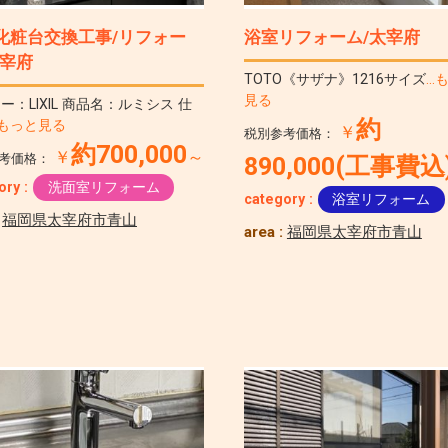
化粧台交換工事/リフォー
浴室リフォーム/太宰府
太宰府
TOTO《サザナ》1216サイズ
…
見る
ー：LIXIL 商品名：ルミシス 仕
約
…もっと見る
￥
税別参考価格：
約700,000
￥
～
考価格：
890,000(工事費込
ory :
洗面室リフォーム
category :
浴室リフォーム
:
福岡県太宰府市青山
area :
福岡県太宰府市青山