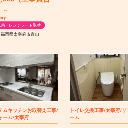
）
～
ory :
気扇・レンジフード取替
:
福岡県太宰府市青山
テムキッチンお取替え工事/
トイレ交換工事/太宰府/リ
ォーム/太宰府
ーム