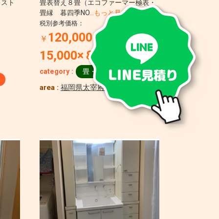
レスト
畳表替え８畳（エコファーマー極表・
畳縁 暮四季NO
…もっと見る
税別参考価格：
120,000（＠
￥
15,000×８畳）
～
category :
畳・襖・障子
area :
福岡県太宰府市青山