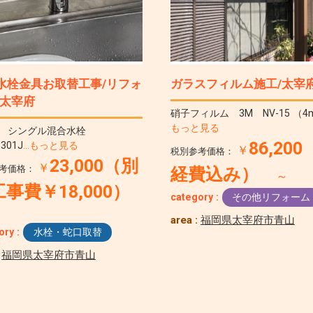
水栓金具お取替工事/リフォ
ガラスフィルム施工/太宰
/太宰府
硝子フィルム 3M NV-15 （4
もっと見る
TO シングル混合水栓
86,20
5301J
…もっと見る
￥
税別参考価格：
23,000（別
￥
考価格：
経費込み）
～
事費￥18,000）
category :
その他リフォーム
area :
福岡県太宰府市青山
ory :
水栓・蛇口取替
:
福岡県太宰府市青山