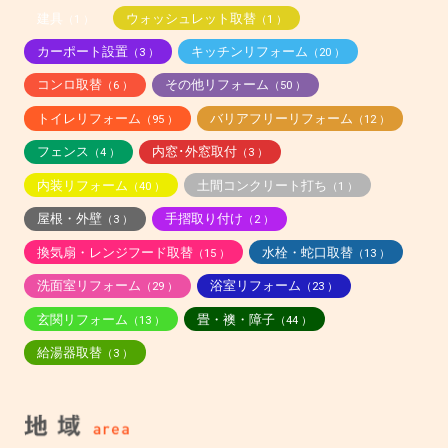
建具
ウォッシュレット取替
（1 ）
（1 ）
カーポート設置
キッチンリフォーム
（3 ）
（20 ）
コンロ取替
その他リフォーム
（6 ）
（50 ）
トイレリフォーム
バリアフリーリフォーム
（95 ）
（12 ）
フェンス
内窓･外窓取付
（4 ）
（3 ）
内装リフォーム
土間コンクリート打ち
（40 ）
（1 ）
屋根・外壁
手摺取り付け
（3 ）
（2 ）
換気扇・レンジフード取替
水栓・蛇口取替
（15 ）
（13 ）
洗面室リフォーム
浴室リフォーム
（29 ）
（23 ）
玄関リフォーム
畳・襖・障子
（13 ）
（44 ）
給湯器取替
（3 ）