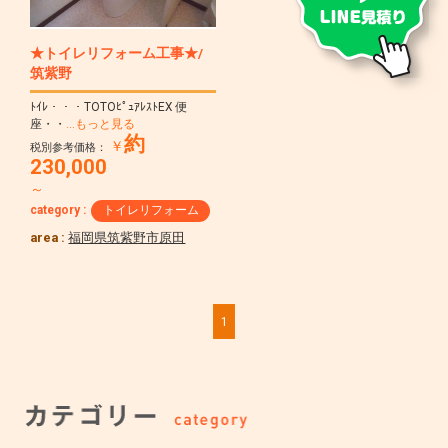
★トイレリフォーム工事★/
筑紫野
ﾄｲﾚ・・・TOTOﾋﾟｭｱﾚｽﾄEX 便
座・・
…もっと見る
約
￥
税別参考価格：
230,000
～
category :
トイレリフォーム
area :
福岡県筑紫野市原田
1