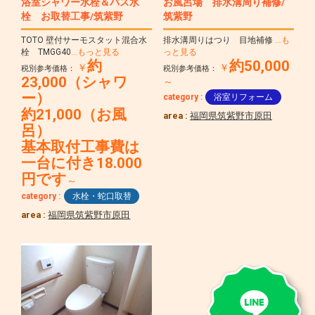
浴室シャワー水栓＆バス水
お風呂場 排水溝周り補修/
栓 お取替工事/筑紫野
筑紫野
TOTO 壁付サーモスタット混合水
排水溝周りはつり 目地補修
…も
栓 TMGG40
…もっと見る
っと見る
約
約50,000
￥
￥
税別参考価格：
税別参考価格：
23,000（シャワ
～
ー）
category :
浴室リフォーム
約21,000（お風
area :
福岡県筑紫野市原田
呂）
基本取付工事費は
一台に付き18.000
円です
～
category :
水栓・蛇口取替
area :
福岡県筑紫野市原田