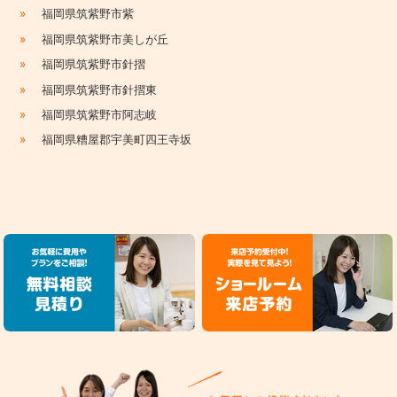
»
福岡県筑紫野市紫
»
福岡県筑紫野市美しが丘
»
福岡県筑紫野市針摺
»
福岡県筑紫野市針摺東
»
福岡県筑紫野市阿志岐
»
福岡県糟屋郡宇美町四王寺坂