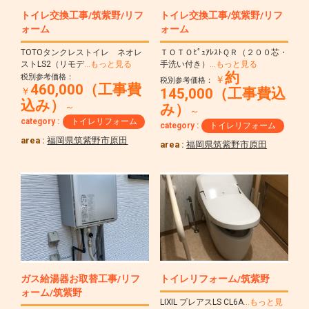
トイレ交換工事/筑紫野/リフ
トイレ交換工事/筑紫野/リフ
ォーム
ォーム
TOTOタンクレストイレ ネオレ
ＴＯＴＯﾋﾟｭｱﾚｽﾄＱＲ（２００芯・
ストLS2（リモデ
…もっと見る
手洗い付き）
…もっと見る
約
税別参考価格：
￥
税別参考価格：
460,000（工事費
￥
145,000（工事費込
込み）
～
み）
～
category :
トイレリフォーム
category :
トイレリフォーム
area :
福岡県筑紫野市原田
area :
福岡県筑紫野市原田
ガス給湯器お取替工事/リフ
トイレリフォーム/筑紫野
ォーム/筑紫野
LIXIL プレアスLS CL6A
…もっと見