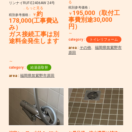
る
リンナイRUF-E2406AW 24号
税別参考価格：
…もっと見る
195,000（取付工
約
￥
￥
税別参考価格：
事費別途30,000
178,000(工事費込
円）
み）
ガス接続工事は別
～
category :
トイレリフォーム
途料金発生します
area :
その他
、
福岡県筑紫野市
原田
～
category :
給湯器取替
area :
福岡県筑紫野市原田