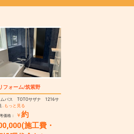
リフォーム/筑紫野
ムバス TOTOサザナ 1216サ
脱
…もっと見る
約
￥
考価格：
100,000(施工費・