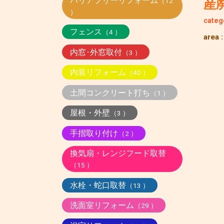
バリアフリーリフォーム
（12
産
）
categ
フェンス
（4 ）
area 
内窓･外窓取付
（3 ）
内装リフォーム
（40 ）
土間コンクリート打ち
（1 ）
屋根・外壁
（3 ）
手摺取り付け
（2 ）
換気扇・レンジフード取替
（15 ）
水栓・蛇口取替
（13 ）
洗面室リフォーム
（29 ）