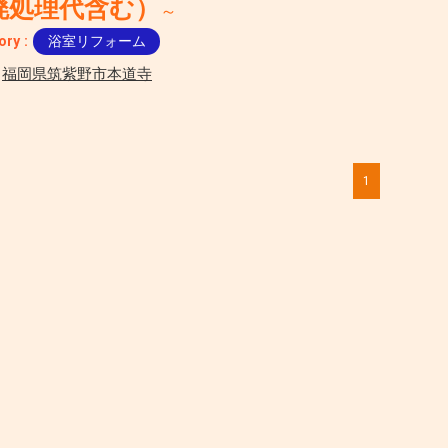
廃処理代含む）
～
ory :
浴室リフォーム
:
福岡県筑紫野市本道寺
1