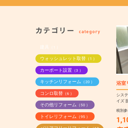
建具
（1 ）
ウォッシュレット取替
（1 ）
カーポート設置
（3 ）
キッチンリフォーム
（20 ）
浴室
コンロ取替
（6 ）
システ
イズ 
その他リフォーム
（50 ）
税別参
トイレリフォーム
（95 ）
1,