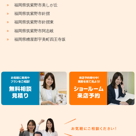
»
福岡県筑紫野市美しが丘
»
福岡県筑紫野市針摺
»
福岡県筑紫野市針摺東
»
福岡県筑紫野市阿志岐
»
福岡県糟屋郡宇美町四王寺坂