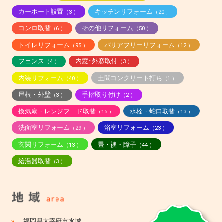
カーポート設置
キッチンリフォーム
（3 ）
（20 ）
コンロ取替
その他リフォーム
（6 ）
（50 ）
トイレリフォーム
バリアフリーリフォーム
（95 ）
（12 ）
フェンス
内窓･外窓取付
（4 ）
（3 ）
内装リフォーム
土間コンクリート打ち
（40 ）
（1 ）
屋根・外壁
手摺取り付け
（3 ）
（2 ）
換気扇・レンジフード取替
水栓・蛇口取替
（15 ）
（13 ）
洗面室リフォーム
浴室リフォーム
（29 ）
（23 ）
玄関リフォーム
畳・襖・障子
（13 ）
（44 ）
給湯器取替
（3 ）
»
福岡県太宰府市水城