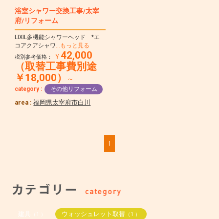
浴室シャワー交換工事/太宰
府/リフォーム
LIXIL多機能シャワーヘッド *エ
コアクアシャワ
…もっと見る
42,000
￥
税別参考価格：
（取替工事費別途
￥18,000）
～
category :
その他リフォーム
area :
福岡県太宰府市白川
1
建具
ウォッシュレット取替
（1 ）
（1 ）