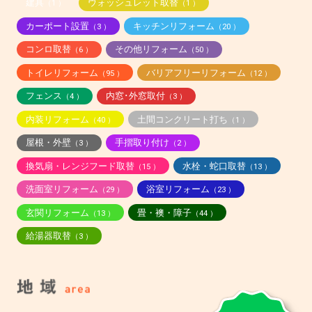
建具
ウォッシュレット取替
（1 ）
（1 ）
カーポート設置
キッチンリフォーム
（3 ）
（20 ）
コンロ取替
その他リフォーム
（6 ）
（50 ）
トイレリフォーム
バリアフリーリフォーム
（95 ）
（12 ）
フェンス
内窓･外窓取付
（4 ）
（3 ）
内装リフォーム
土間コンクリート打ち
（40 ）
（1 ）
屋根・外壁
手摺取り付け
（3 ）
（2 ）
換気扇・レンジフード取替
水栓・蛇口取替
（15 ）
（13 ）
洗面室リフォーム
浴室リフォーム
（29 ）
（23 ）
玄関リフォーム
畳・襖・障子
（13 ）
（44 ）
給湯器取替
（3 ）