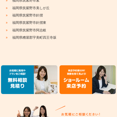
»
福岡県筑紫野市紫
»
福岡県筑紫野市美しが丘
»
福岡県筑紫野市針摺
»
福岡県筑紫野市針摺東
»
福岡県筑紫野市阿志岐
»
福岡県糟屋郡宇美町四王寺坂