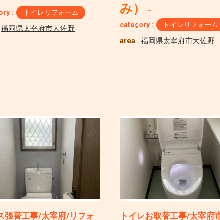
み）
～
ory :
トイレリフォーム
category :
トイレリフォーム
:
福岡県太宰府市大佐野
area :
福岡県太宰府市大佐野
ス張替工事/太宰府/リフォ
トイレお取替工事/太宰府市