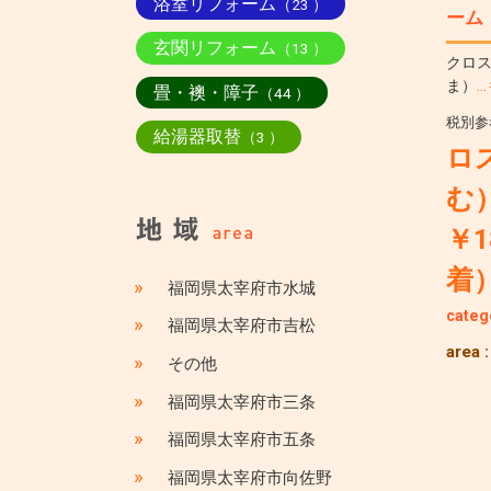
浴室リフォーム
（23 ）
ーム
玄関リフォーム
（13 ）
クロス
ま）
畳・襖・障子
（44 ）
税別参
給湯器取替
（3 ）
ロ
む
￥1
着
»
福岡県太宰府市水城
categ
»
福岡県太宰府市吉松
area 
»
その他
»
福岡県太宰府市三条
»
福岡県太宰府市五条
»
福岡県太宰府市向佐野