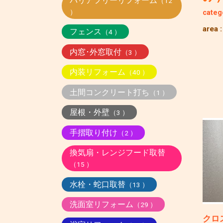
バリアフリーリフォーム
（12
）
categ
area 
フェンス
（4 ）
内窓･外窓取付
（3 ）
内装リフォーム
（40 ）
土間コンクリート打ち
（1 ）
屋根・外壁
（3 ）
手摺取り付け
（2 ）
換気扇・レンジフード取替
（15 ）
水栓・蛇口取替
（13 ）
洗面室リフォーム
（29 ）
クロ