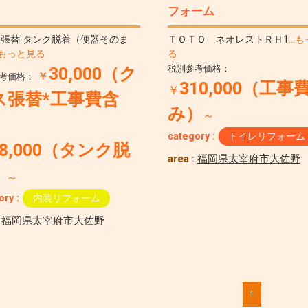
フォーム
張替 タンク脱着（便器そのま
ＴＯＴＯ ネオレストＲＨ1
…も
…もっと見る
る
税別参考価格：
30,000（ク
￥
考価格：
310,000（工事
￥
ス張替*工事費含
み）
～
）
category :
トイレリフォーム
8,000（タンク脱
area :
福岡県太宰府市大佐野
）
～
ory :
内装リフォーム
:
福岡県太宰府市大佐野
1