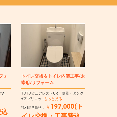
フォ
トイレ交換＆トイレ内装工事/太
宰府/リフォーム
い付き
TOTOピュアレストQR 便器・タンク
+アプリコッ
…もっと見る
197,000(ト
￥
税別参考価格：
費込
イレ交換・工事費込