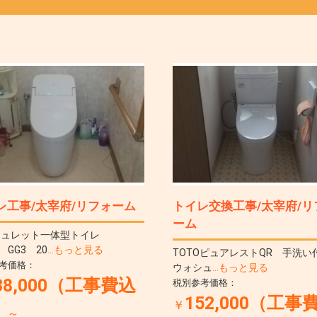
レ工事/太宰府/リフォーム
トイレ交換工事/太宰府/リ
ーム
シュレット一体型トイレ
 GG3 20
…もっと見る
TOTOピュアレストQR 手洗
考価格：
ウォシュ
…もっと見る
38,000（工事費込
税別参考価格：
152,000（工事
￥
）
～