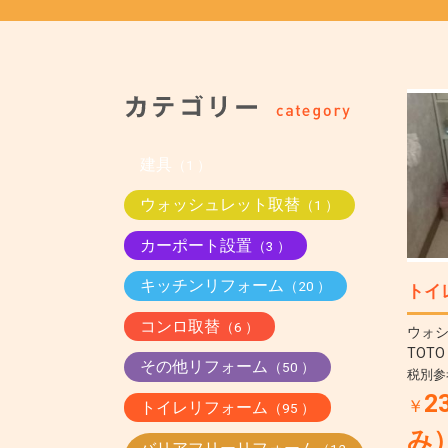
建具
（1 ）
ウォッシュレット取替
（1 ）
カーポート設置
（3 ）
キッチンリフォーム
（20 ）
トイ
コンロ取替
（6 ）
ウォ
TOTO
その他リフォーム
（50 ）
税別参
2
￥
トイレリフォーム
（95 ）
み