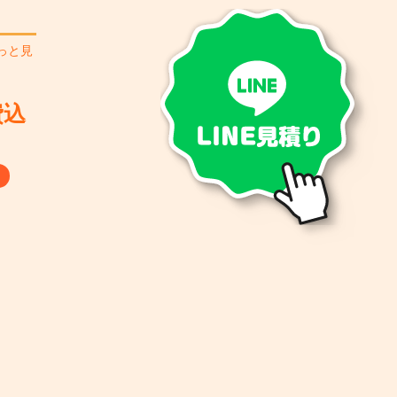
っと見
費込