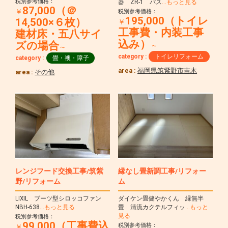
税別参考価格：
器 ZR-1 パス
…もっと見る
87,000（＠
￥
税別参考価格：
195,000（トイレ
14,500×６枚）
￥
工事費・内装工事
建材床・五八サイ
込み）
ズの場合
～
～
category :
トイレリフォーム
category :
畳・襖・障子
area :
福岡県筑紫野市吉木
area :
その他
レンジフード交換工事/筑紫
縁なし畳新調工事/リフォー
野/リフォーム
ム
LIXIL ブーツ型シロッコファン
ダイケン畳健やかくん 縁無半
NBH-638
…もっと見る
畳 清流カクテルフィッ
…もっと
見る
税別参考価格：
99,000（工事費込
税別参考価格：
￥