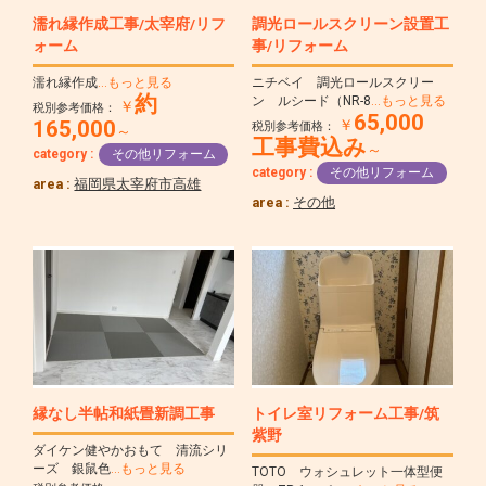
濡れ縁作成工事/太宰府/リフ
調光ロールスクリーン設置工
ォーム
事/リフォーム
濡れ縁作成
…もっと見る
ニチベイ 調光ロールスクリー
約
ン ルシード（NR-8
…もっと見る
￥
税別参考価格：
65,000
165,000
￥
税別参考価格：
～
工事費込み
～
category :
その他リフォーム
category :
その他リフォーム
area :
福岡県太宰府市高雄
area :
その他
縁なし半帖和紙畳新調工事
トイレ室リフォーム工事/筑
紫野
ダイケン健やかおもて 清流シリ
ーズ 銀鼠色
…もっと見る
TOTO ウォシュレット一体型便