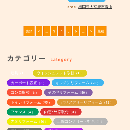
area :
福岡県太宰府市青山
先頭
<
...
3
4
5
6
...
>
最後
建具
ウォッシュレット取替
（1 ）
（1 ）
カーポート設置
キッチンリフォーム
（3 ）
（20 ）
コンロ取替
その他リフォーム
（6 ）
（50 ）
トイレリフォーム
バリアフリーリフォーム
（95 ）
（12 ）
フェンス
内窓･外窓取付
（4 ）
（3 ）
内装リフォーム
土間コンクリート打ち
（40 ）
（1 ）