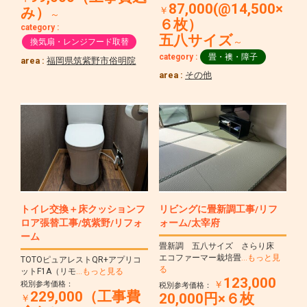
87,000(@14,500×
み）
￥
～
６枚）
category :
五八サイズ
～
換気扇・レンジフード取替
category :
畳・襖・障子
area :
福岡県筑紫野市俗明院
area :
その他
トイレ交換＋床クッションフ
リビングに畳新調工事/リフ
ロア張替工事/筑紫野/リフォ
ォーム/太宰府
ーム
畳新調 五八サイズ さらり床
エコファーマー栽培畳
…もっと見
TOTOピュアレストQR+アプリコ
る
ットF1A（リモ
…もっと見る
123,000
￥
税別参考価格：
税別参考価格：
229,000（工事費
20,000円×６枚
￥