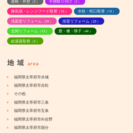
屋根・外壁
手摺取り付け
（3 ）
（2 ）
換気扇・レンジフード取替
水栓・蛇口取替
（15 ）
（13 ）
洗面室リフォーム
浴室リフォーム
（29 ）
（23 ）
玄関リフォーム
畳・襖・障子
（13 ）
（44 ）
給湯器取替
（3 ）
»
福岡県太宰府市水城
»
福岡県太宰府市吉松
»
その他
»
福岡県太宰府市三条
»
福岡県太宰府市五条
»
福岡県太宰府市向佐野
»
福岡県太宰府市国分