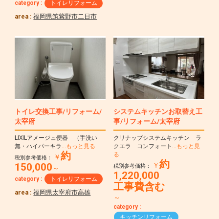
category :
トイレリフォーム
area :
福岡県筑紫野市二日市
トイレ交換工事/リフォーム/
システムキッチンお取替え工
太宰府
事/リフォーム/太宰府
LIXILアメージュ便器 （手洗い
クリナップシステムキッチン ラ
無・ハイパーキラ
…もっと見る
クエラ コンフォート
…もっと見
約
る
￥
税別参考価格：
約
150,000
￥
税別参考価格：
～
1,220,000
category :
トイレリフォーム
工事費含む
area :
福岡県太宰府市高雄
～
category :
キッチンリフォーム