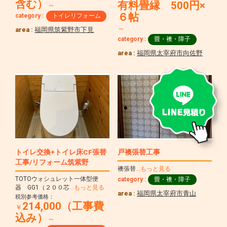
含む）
有料畳縁 500円×
～
６帖
category :
トイレリフォーム
～
area :
福岡県筑紫野市下見
category :
畳・襖・障子
area :
福岡県太宰府市向佐野
トイレ交換+トイレ床CF張替
戸襖張替工事
工事/リフォーム筑紫野
襖張替
…もっと見る
TOTOウォシュレット一体型便
category :
畳・襖・障子
器 GG1（２００芯
…もっと見る
area :
福岡県太宰府市青山
税別参考価格：
214,000（工事費
￥
込み）
～