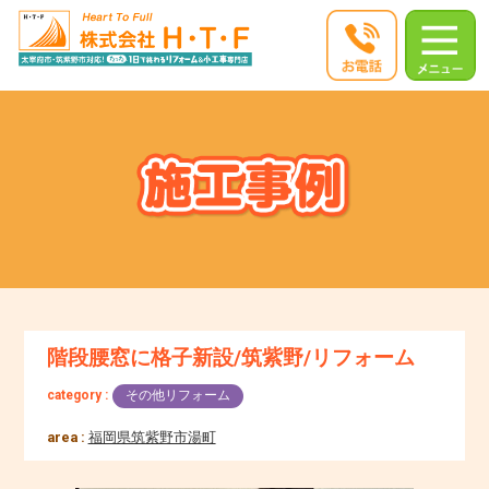
階段腰窓に格子新設/筑紫野/リフォーム
category :
その他リフォーム
area :
福岡県筑紫野市湯町