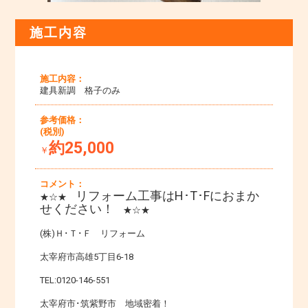
施工内容
施工内容：
建具新調 格子のみ
参考価格：
(税別)
約25,000
￥
コメント：
リフォーム工事はH･T･Fにおまか
★☆★
せください！
★☆★
(株)Ｈ･Ｔ･Ｆ リフォーム
太宰府市高雄5丁目6-18
TEL:0120-146-551
太宰府市･筑紫野市 地域密着！