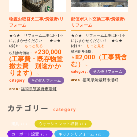
物置お取替え工事/筑紫野/リ
郵便ポスト交換工事/筑紫野/
フォーム
リフォーム
★☆★ リフォーム工事はH･T･F
★☆★ リフォーム工事はH･T･F
におまかせください！ ★☆★
におまかせください！ ★☆★
(株)Ｈ･
…もっと見る
(株)Ｈ･
…もっと見る
230,000
税別参考価格：
￥
税別参考価格：
82,000（工事費含
(工事費・既存物置
￥
む）
撤去費 別途かか
～
category :
その他リフォーム
ります）
～
area :
福岡県筑紫野市湯町
category :
その他リフォーム
area :
福岡県筑紫野市湯町
建具
ウォッシュレット取替
（1 ）
（1 ）
カーポート設置
キッチンリフォーム
（3 ）
（20 ）