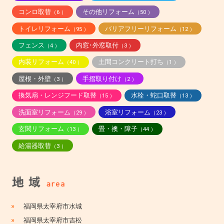
コンロ取替
その他リフォーム
（6 ）
（50 ）
トイレリフォーム
バリアフリーリフォーム
（95 ）
（12 ）
フェンス
内窓･外窓取付
（4 ）
（3 ）
内装リフォーム
土間コンクリート打ち
（40 ）
（1 ）
屋根・外壁
手摺取り付け
（3 ）
（2 ）
換気扇・レンジフード取替
水栓・蛇口取替
（15 ）
（13 ）
洗面室リフォーム
浴室リフォーム
（29 ）
（23 ）
玄関リフォーム
畳・襖・障子
（13 ）
（44 ）
給湯器取替
（3 ）
»
福岡県太宰府市水城
»
福岡県太宰府市吉松