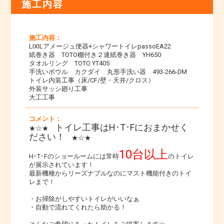
施工内容
施工内容：
LIXILアメージュ便器+シャワートイレpassoEA22
紙巻き器 TOTO棚付き２連紙巻き器 YH650
タオルリング TOTO YT405
手洗いボウル カクダイ 丸形手洗い器 493-266-DM
トイレ内装工事（床/CF/壁・天井/クロス）
外装サッシ廻り工事
大工工事
コメント：
トイレ工事はH･T･Fにおまかせく
★☆★
ださい！
★☆★
10台以上
H･T･Fのショールームには常時
のトイレ
が展示されています！
最新機種からリーズナブルなのにマスト機能付きのトイ
レまで！
・お掃除がしやすいトイレがいいなぁ
・自動で流れてくれたら助かる！