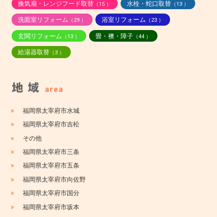
換気扇・レンジフード取替
水栓・蛇口取替
（15 ）
（13 ）
洗面室リフォーム
浴室リフォーム
（29 ）
（23 ）
玄関リフォーム
畳・襖・障子
（13 ）
（44 ）
給湯器取替
（3 ）
»
福岡県太宰府市水城
»
福岡県太宰府市吉松
»
その他
»
福岡県太宰府市三条
»
福岡県太宰府市五条
»
福岡県太宰府市向佐野
»
福岡県太宰府市国分
»
福岡県太宰府市坂本