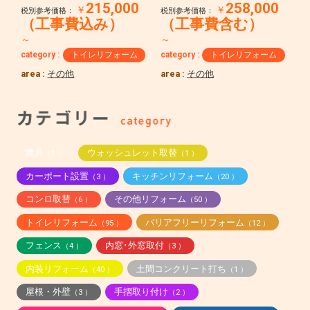
215,000
258,000
￥
￥
税別参考価格：
税別参考価格：
（工事費込み）
（工事費含む）
～
～
category :
トイレリフォーム
category :
トイレリフォーム
area :
その他
area :
その他
建具
ウォッシュレット取替
（1 ）
（1 ）
カーポート設置
キッチンリフォーム
（3 ）
（20 ）
コンロ取替
その他リフォーム
（6 ）
（50 ）
トイレリフォーム
バリアフリーリフォーム
（95 ）
（12 ）
フェンス
内窓･外窓取付
（4 ）
（3 ）
内装リフォーム
土間コンクリート打ち
（40 ）
（1 ）
屋根・外壁
手摺取り付け
（3 ）
（2 ）