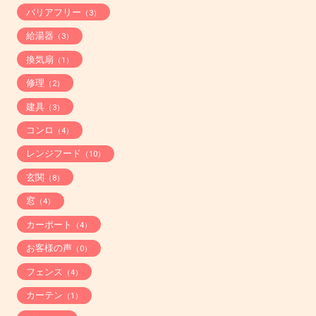
バリアフリー
（3）
給湯器
（3）
換気扇
（1）
修理
（2）
建具
（3）
コンロ
（4）
レンジフード
（10）
玄関
（8）
窓
（4）
カーポート
（4）
お客様の声
（0）
フェンス
（4）
カーテン
（1）