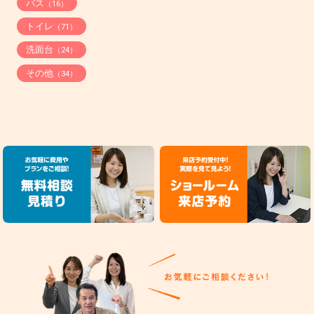
バス
（16）
トイレ
（71）
洗面台
（24）
その他
（34）