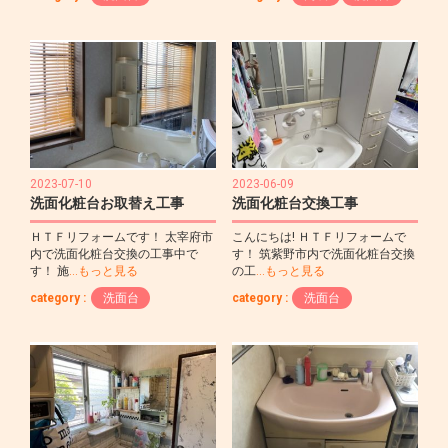
2023-07-10
2023-06-09
洗面化粧台お取替え工事
洗面化粧台交換工事
ＨＴＦリフォームです！ 太宰府市
こんにちは! ＨＴＦリフォームで
内で洗面化粧台交換の工事中で
す！ 筑紫野市内で洗面化粧台交換
す！ 施
…もっと見る
の工
…もっと見る
category :
洗面台
category :
洗面台