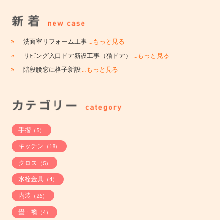
»
洗面室リフォーム工事
…もっと見る
»
リビング入口ドア新設工事（猫ドア）
…もっと見る
»
階段腰窓に格子新設
…もっと見る
手摺
（5）
キッチン
（18）
クロス
（5）
水栓金具
（4）
内装
（26）
畳・襖
（4）