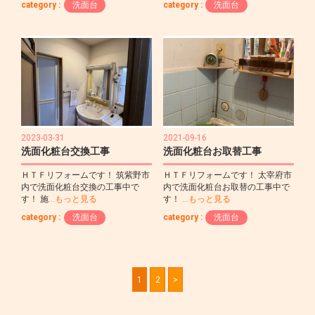
category :
洗面台
category :
洗面台
2023-03-31
2021-09-16
洗面化粧台交換工事
洗面化粧台お取替工事
ＨＴＦリフォームです！ 筑紫野市
ＨＴＦリフォームです！ 太宰府市
内で洗面化粧台交換の工事中で
内で洗面化粧台お取替の工事中で
す！ 施
…もっと見る
す！
…もっと見る
category :
洗面台
category :
洗面台
1
2
>