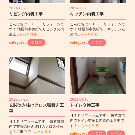
2024-10-28
2024-10-28
リビング内装工事
キッチン内装工事
こんにちは！ ＨＴＦリフォームで
こんにちは！ ＨＴＦリフォームで
す！ 糟屋郡宇美町でリビングの内
す！ 糟屋郡宇美町で、キッチンん
装工
…もっと見る
の内
…もっと見る
category :
クロス
category :
クロス
2023-07-20
2022-01-13
玄関吹き抜けクロス張替え工
トイレ交換工事
事
ＨＴＦリフォームです！ 筑紫野市
内でトイレ交換＆内装の工事中で
ＨＴＦリフォームです！ 筑紫野市
す！
…もっと見る
内で玄関の吹き抜けのクロス張替
えの工事中で
…もっと見る
category :
クロス
トイレ