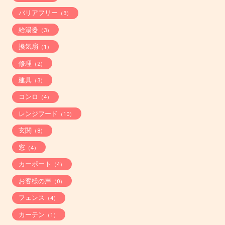
バリアフリー
（3）
給湯器
（3）
換気扇
（1）
修理
（2）
建具
（3）
コンロ
（4）
レンジフード
（10）
玄関
（8）
窓
（4）
カーポート
（4）
お客様の声
（0）
フェンス
（4）
カーテン
（1）