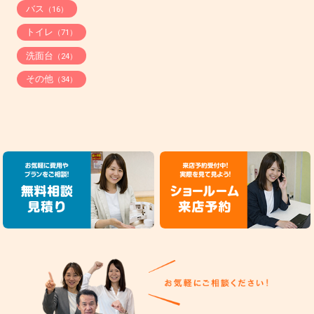
バス
（16）
トイレ
（71）
洗面台
（24）
その他
（34）