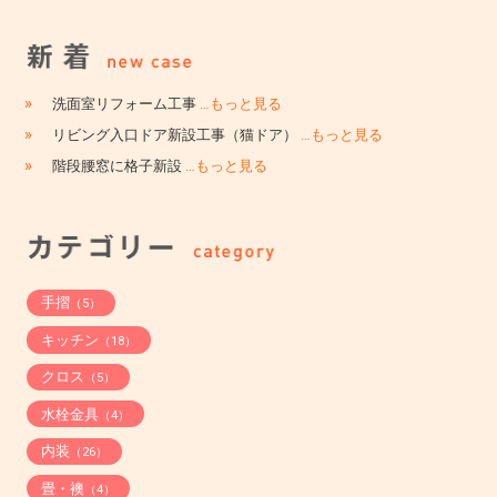
»
洗面室リフォーム工事
…もっと見る
»
リビング入口ドア新設工事（猫ドア）
…もっと見る
»
階段腰窓に格子新設
…もっと見る
手摺
（5）
キッチン
（18）
クロス
（5）
水栓金具
（4）
内装
（26）
畳・襖
（4）