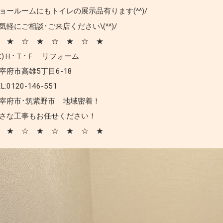
ョールームにもトイレの展示品有ります(^^)/
気軽にご相談･ご来店ください\(^^)/
 ★ ☆ ★ ☆ ★ ☆ ★
株)Ｈ･Ｔ･Ｆ リフォーム
宰府市高雄5丁目6-18
L:0120-146-551
宰府市･筑紫野市 地域密着！
さな工事もお任せください！
 ★ ☆ ★ ☆ ★ ☆ ★