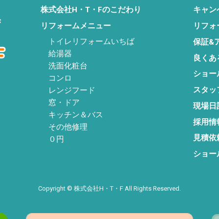
株式会社H・T・Fの
こだわり
キャン
リフォームメニュー
リフォ
トイレリフォームいちば
保証&
給湯器
良くあ
洗面化粧台
ショー
コンロ
スタッ
レンジフード
窓・ドア
現場日
キッチン＆バス
採用情
その他修理
見積依
０円
ショー
Copyright © 株式会社H・T・F All Rights Reserved.