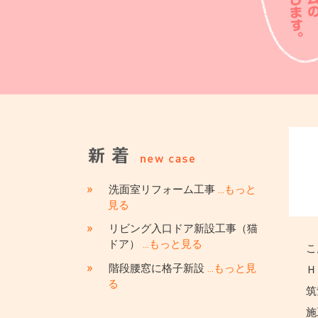
»
洗面室リフォーム工事
…もっと
見る
»
リビング入口ドア新設工事（猫
ドア）
…もっと見る
こ
»
階段腰窓に格子新設
…もっと見
Ｈ
る
筑
施