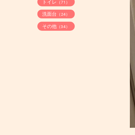
トイレ
（71）
洗面台
（24）
その他
（34）