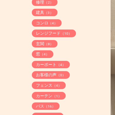
修理
（2）
建具
（3）
コンロ
（4）
レンジフード
（10）
玄関
（8）
窓
（4）
カーポート
（4）
お客様の声
（0）
フェンス
（4）
カーテン
（1）
バス
（16）