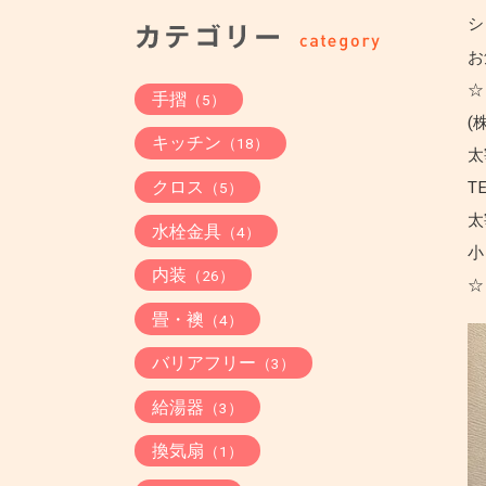
シ
お
☆
手摺
（5）
(
キッチン
（18）
太
クロス
TE
（5）
太
水栓金具
（4）
小
内装
（26）
☆
畳・襖
（4）
バリアフリー
（3）
給湯器
（3）
換気扇
（1）