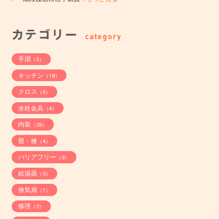
手摺
（5）
キッチン
（18）
クロス
（5）
水栓金具
（4）
内装
（26）
畳・襖
（4）
バリアフリー
（3）
給湯器
（3）
換気扇
（1）
修理
（2）