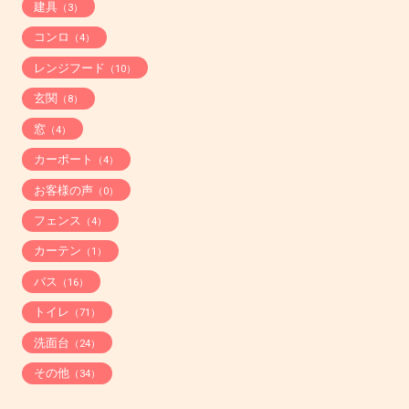
建具
（3）
コンロ
（4）
レンジフード
（10）
玄関
（8）
窓
（4）
カーポート
（4）
お客様の声
（0）
フェンス
（4）
カーテン
（1）
バス
（16）
トイレ
（71）
洗面台
（24）
その他
（34）